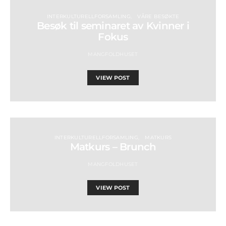
INTERKULTURELLFORSAMLING
VÅRE BESØKTE
Besøk til seminaret av Kvinner i
Fokus
MANGFOLDHUSET
VIEW POST
INTERKULTURELLFORSAMLING
MATKURS
Matkurs – Brunch
MANGFOLDHUSET
VIEW POST