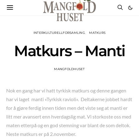
INTERKULTURELLFORSAMLING
MATKURS
Matkurs – Manti
MANGFOLDHUSET
Nok en gang har vi hatt tyrkisk matkurs og denne gangen
har vi laget manti «Tyrkisk ravioli». Deltakerne jobbet hardt
for å gjøre ferdig innen tiden men det viste seg at manti er
litt mer avansert enn hverdagslig mat. Vi storkoste oss med
maten etterpå og en god stemning var blant de som deltok.
Neste matkurs er på 2.november.