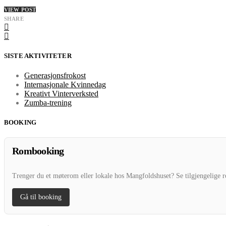
VIEW POST
SHARE
SISTE AKTIVITETER
Generasjonsfrokost
Internasjonale Kvinnedag
Kreativt Vinterverksted
Zumba-trening
BOOKING
Rombooking
Trenger du et møterom eller lokale hos Mangfoldshuset? Se tilgjengelige r
Gå til booking