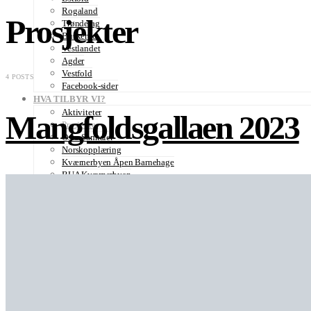
Rogaland
Prosjekter
Trøndelag
Buskerud
Vestlandet
Agder
Vestfold
4 POSTS
Facebook-sider
HVA TILBYR VI?
Aktiviteter
Mangfoldsgallaen 2023
Prosjekter
Oslo-Samtaler
Norskopplæring
Kværnerbyen Åpen Barnehage
BUA Kværnerbyen
Tidligere Aktiviteter
Matkurs
Middager
Språkkafe
Ebru Kunstkurs
Coffee time / Mangfold Teatime
Møter og Samlinger
UTVALG
Student – og ungdomsforsamling
Interkulturell dialog