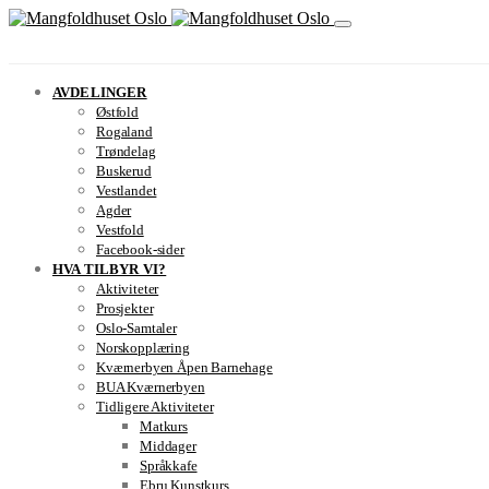
AVDELINGER
Østfold
Rogaland
Trøndelag
Buskerud
Vestlandet
Agder
Vestfold
Facebook-sider
HVA TILBYR VI?
Aktiviteter
Prosjekter
Oslo-Samtaler
Norskopplæring
Kværnerbyen Åpen Barnehage
BUA Kværnerbyen
Tidligere Aktiviteter
Matkurs
Middager
Språkkafe
Ebru Kunstkurs