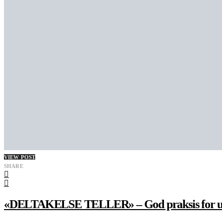
VIEW POST
SHARE
«DELTAKELSE TELLER» – God praksis for un