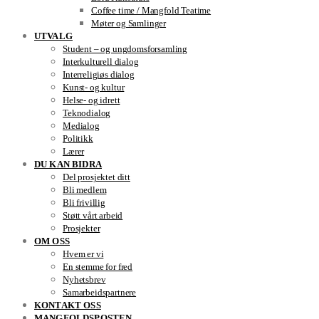
Coffee time / Mangfold Teatime
Møter og Samlinger
UTVALG
Student – og ungdomsforsamling
Interkulturell dialog
Interreligiøs dialog
Kunst- og kultur
Helse- og idrett
Teknodialog
Medialog
Politikk
Lærer
DU KAN BIDRA
Del prosjektet ditt
Bli medlem
Bli frivillig
Støtt vårt arbeid
Prosjekter
OM OSS
Hvem er vi
En stemme for fred
Nyhetsbrev
Samarbeidspartnere
KONTAKT OSS
MANGFOLDSPOSTEN