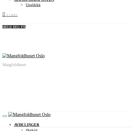
Ungblikk
0
LIKES
MELD DEG PÅ
Mangfoldhuset
AVDELINGER
Østfold