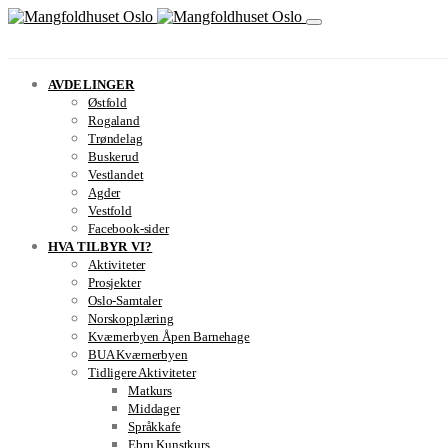
AVDELINGER
Østfold
Rogaland
Trøndelag
Buskerud
Vestlandet
Agder
Vestfold
Facebook-sider
HVA TILBYR VI?
Aktiviteter
Prosjekter
Oslo-Samtaler
Norskopplæring
Kværnerbyen Åpen Barnehage
BUA Kværnerbyen
Tidligere Aktiviteter
Matkurs
Middager
Språkkafe
Ebru Kunstkurs