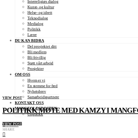
Interreligiøs dialog
Kunst- og kultur
Helse- og idrett
Teknodialog
Medialog
Politikk
Lærer
DU KAN BIDRA
Del prosjektet ditt
Bli medlem
Bli frivillig
Støtt vårt arbeid
Prosjekter
OM OSS
Hvem er vi
En stemme for fred
Nyhetsbrev
Samarbeidspartnere
VIEW POST
KONTAKT OSS
MANGFOLDSPOSTEN
POLITIKK MØTE MED KAMZY I MANG
Ungblikk
VIEW POST
0
LIKES
SHARE