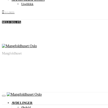
Ungblikk
0
LIKES
MELD DEG PÅ
Mangfoldhuset
AVDELINGER
Østfold