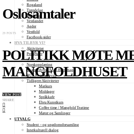
Rogaland
Oslosamtaler
Trøndelag
Buskerud
Vestlandet
Agder
Vestfold
29 POSTS
Facebook-sider
HVA TILBYR VI?
Aktiviteter
POLITIKK MØTE ME
Prosjekter
Oslo-Samtaler
Norskopplæring
MANGFOLDHUSET
Kværnerbyen Åpen Barnehage
BUA Kværnerbyen
Tidligere Aktiviteter
Matkurs
Middager
VIEW POST
Språkkafe
SHARE
Ebru Kunstkurs
Coffee time / Mangfold Teatime
Møter og Samlinger
UTVALG
Student – og ungdomsforsamling
Interkulturell dialog