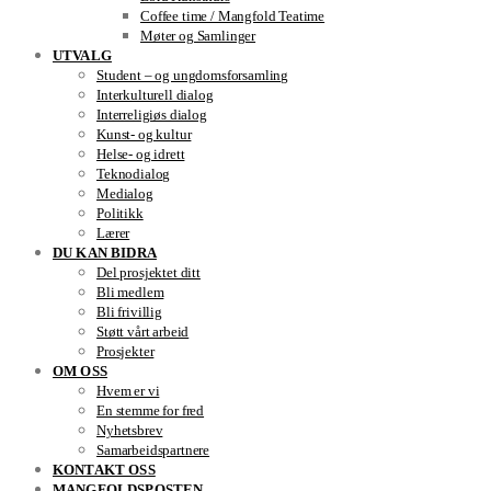
Coffee time / Mangfold Teatime
Møter og Samlinger
UTVALG
Student – og ungdomsforsamling
Interkulturell dialog
Interreligiøs dialog
Kunst- og kultur
Helse- og idrett
Teknodialog
Medialog
Politikk
Lærer
DU KAN BIDRA
Del prosjektet ditt
Bli medlem
Bli frivillig
Støtt vårt arbeid
Prosjekter
OM OSS
Hvem er vi
En stemme for fred
Nyhetsbrev
Samarbeidspartnere
KONTAKT OSS
MANGFOLDSPOSTEN