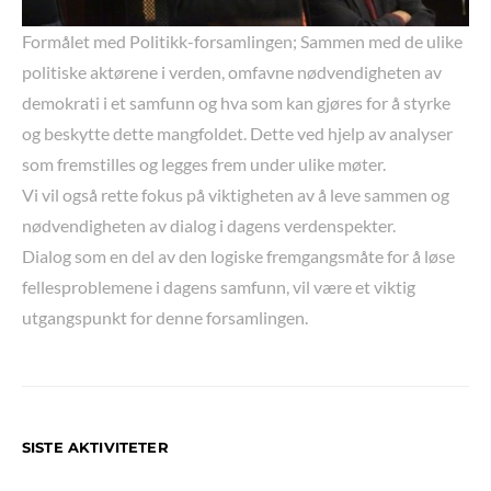
Formålet med Politikk-forsamlingen; Sammen med de ulike
politiske aktørene i verden, omfavne nødvendigheten av
demokrati i et samfunn og hva som kan gjøres for å styrke
og beskytte dette mangfoldet. Dette ved hjelp av analyser
som fremstilles og legges frem under ulike møter.
Vi vil også rette fokus på viktigheten av å leve sammen og
nødvendigheten av dialog i dagens verdenspekter.
Dialog som en del av den logiske fremgangsmåte for å løse
fellesproblemene i dagens samfunn, vil være et viktig
utgangspunkt for denne forsamlingen.
SISTE AKTIVITETER