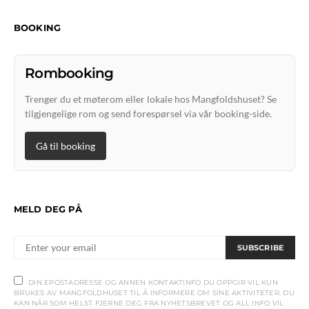
BOOKING
Rombooking
Trenger du et møterom eller lokale hos Mangfoldshuset? Se
tilgjengelige rom og send forespørsel via vår booking-side.
Gå til booking
MELD DEG PÅ
SUBSCRIBE
DIN EPOSTADRESSE OG ANNEN KONTAKTINFO DU OPPGIR VIL KUN
BRUKES AV MANGFOLDHUSET TIL Å INFORMERE OM SINE AKTIVITETER. DU
KAN NÅR SOM HELST FJERNE DEG FRA NYHETSBREVET OG ALL INFO VIL