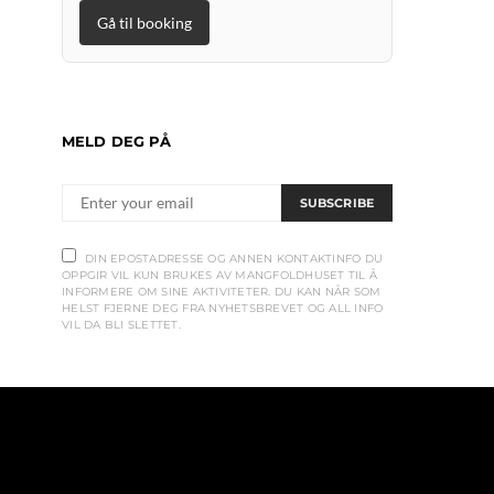
Gå til booking
MELD DEG PÅ
SUBSCRIBE
DIN EPOSTADRESSE OG ANNEN KONTAKTINFO DU
OPPGIR VIL KUN BRUKES AV MANGFOLDHUSET TIL Å
INFORMERE OM SINE AKTIVITETER. DU KAN NÅR SOM
HELST FJERNE DEG FRA NYHETSBREVET OG ALL INFO
VIL DA BLI SLETTET.