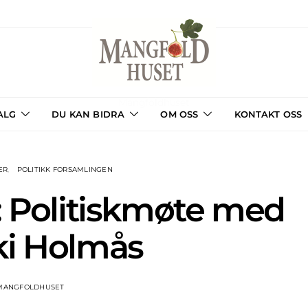
Mangfoldhuset
ALG
DU KAN BIDRA
OM OSS
KONTAKT OSS
ER
POLITIKK FORSAMLINGEN
: Politiskmøte med
ki Holmås
MANGFOLDHUSET