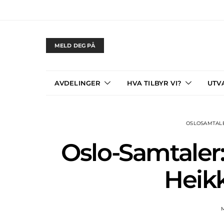
MELD DEG PÅ
AVDELINGER
HVA TILBYR VI?
UTV
OSLOSAMTAL
Oslo-Samtaler
Heik