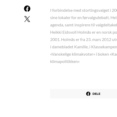
I forbindelse med stortingsvalget i 20
sine lokaler for en førvalgsdebatt. He
agenda, samt inspirere til valgdeltakel
Heikki Eidsvoll Holmås er en norsk po
2001. Holmås er fra 23. mars 2012 utv
i damebladet Kamille, i Klassekampen
«Vanskelige klimakvoter» i boken «Ka
klimapolitikken»
DELE