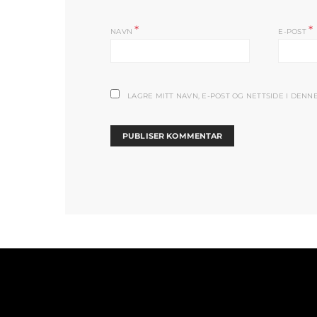
*
*
NAVN
E-POST
LAGRE MITT NAVN, E-POST OG NETTSIDE I DEN