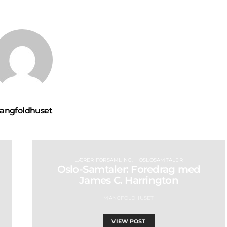
angfoldhuset
LÆRER FORSAMLING
OSLOSAMTALER
Oslo-Samtaler: Foredrag med
James C. Harrington
MANGFOLDHUSET
VIEW POST