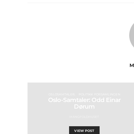
M
OSLOSAMTALER
POLITIKK FORSAMLINGEN
Oslo-Samtaler: Odd Einar
Dørum
MANGFOLDHUSET
VIEW POST