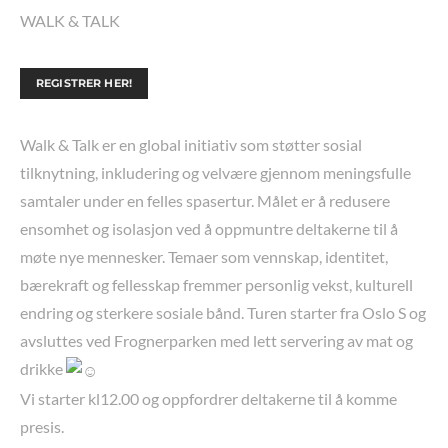
WALK & TALK
REGISTRER HER!
Walk & Talk er en global initiativ som støtter sosial
tilknytning, inkludering og velvære gjennom meningsfulle
samtaler under en felles spasertur. Målet er å redusere
ensomhet og isolasjon ved å oppmuntre deltakerne til å
møte nye mennesker. Temaer som vennskap, identitet,
bærekraft og fellesskap fremmer personlig vekst, kulturell
endring og sterkere sosiale bånd. Turen starter fra Oslo S og
avsluttes ved Frognerparken med lett servering av mat og
drikke
Vi starter kl12.00 og oppfordrer deltakerne til å komme
presis.