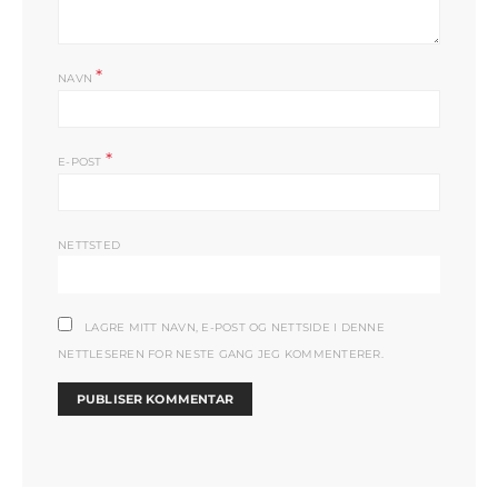
*
NAVN
*
E-POST
NETTSTED
LAGRE MITT NAVN, E-POST OG NETTSIDE I DENNE
NETTLESEREN FOR NESTE GANG JEG KOMMENTERER.