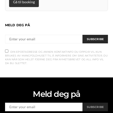
Gå til booking
MELD DEG PÅ
SUBSCRIBE
DIN EPOSTADRESSE OG ANNEN KONTAKTINFO DU OPPGIR VIL KUN
BRUKES AV MANGFOLDHUSET TIL Å INFORMERE OM SINE AKTIVITETER. DU
KAN NÅR SOM HELST FJERNE DEG FRA NYHETSBREVET OG ALL INFO VIL
DA BLI SLETTET.
Meld deg på
SUBSCRIBE