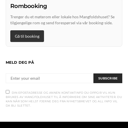
Rombooking
Trenger du et møterom eller lokale hos Mangfoldshuset? Se
tilgjengelige rom og send forespørsel via vår booking-side.
Gå til booking
MELD DEG PÅ
SUBSCRIBE
DIN EPOSTADRESSE OG ANNEN KONTAKTINFO DU OPPGIR VIL KUN
BRUKES AV MANGFOLDHUSET TIL Å INFORMERE OM SINE AKTIVITETER. DU
KAN NÅR SOM HELST FJERNE DEG FRA NYHETSBREVET OG ALL INFO VIL
DA BLI SLETTET.