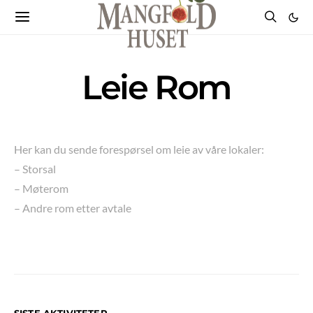
Leie Rom
Her kan du sende forespørsel om leie av våre lokaler:
– Storsal
– Møterom
– Andre rom etter avtale