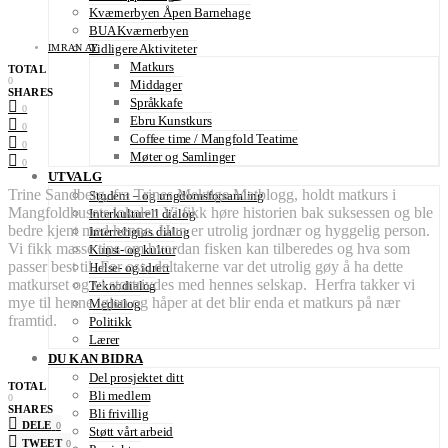
Kværnerbyen Åpen Barnehage
BUA Kværnerbyen
Tidligere Aktiviteter
IMRAN AY
Matkurs
TOTAL
0
Middager
SHARES
Språkkafe
0
Ebru Kunstkurs
0
Coffee time / Mangfold Teatime
0
Møter og Samlinger
0
UTVALG
Trine Sandberg, fra Trines Mektige Matblogg, holdt matkurs i
Student – og ungdomsforsamling
Mangfoldhusets lokaler. Vi fikk høre historien bak suksessen og ble
Interkulturell dialog
bedre kjent med henne. Hun er utrolig jordnær og hyggelig person.
Interreligiøs dialog
Vi fikk masse tips om hvordan fisken kan tilberedes og hva som
Kunst- og kultur
passer best til. For oss, deltakerne var det utrolig gøy å ha dette
Helse- og idrett
matkurset og vi stortrivdes med hennes selskap. Herfra takker vi
Teknodialog
mye til henne igjen og håper at det blir enda et matkurs på nær
Medialog
framtid.
Politikk
Lærer
DU KAN BIDRA
Del prosjektet ditt
TOTAL
Bli medlem
0
SHARES
Bli frivillig
DELE
0
Støtt vårt arbeid
TWEET
0