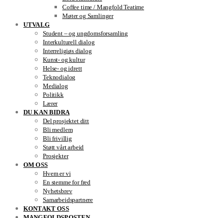
Coffee time / Mangfold Teatime
Møter og Samlinger
UTVALG
Student – og ungdomsforsamling
Interkulturell dialog
Interreligiøs dialog
Kunst- og kultur
Helse- og idrett
Teknodialog
Medialog
Politikk
Lærer
DU KAN BIDRA
Del prosjektet ditt
Bli medlem
Bli frivillig
Støtt vårt arbeid
Prosjekter
OM OSS
Hvem er vi
En stemme for fred
Nyhetsbrev
Samarbeidspartnere
KONTAKT OSS
MANGFOLDSPOSTEN