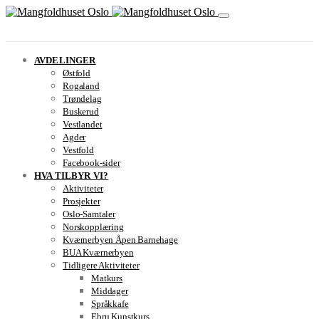
AVDELINGER
Østfold
Rogaland
Trøndelag
Buskerud
Vestlandet
Agder
Vestfold
Facebook-sider
HVA TILBYR VI?
Aktiviteter
Prosjekter
Oslo-Samtaler
Norskopplæring
Kværnerbyen Åpen Barnehage
BUA Kværnerbyen
Tidligere Aktiviteter
Matkurs
Middager
Språkkafe
Ebru Kunstkurs