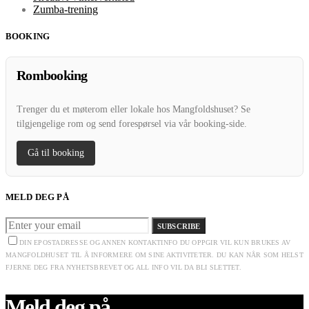
Zumba-trening
BOOKING
Rombooking
Trenger du et møterom eller lokale hos Mangfoldshuset? Se
tilgjengelige rom og send forespørsel via vår booking-side.
Gå til booking
MELD DEG PÅ
SUBSCRIBE
DIN EPOSTADRESSE OG ANNEN KONTAKTINFO DU OPPGIR VIL KUN BRUKES AV
MANGFOLDHUSET TIL Å INFORMERE OM SINE AKTIVITETER. DU KAN NÅR SOM HELST
FJERNE DEG FRA NYHETSBREVET OG ALL INFO VIL DA BLI SLETTET.
Meld deg på