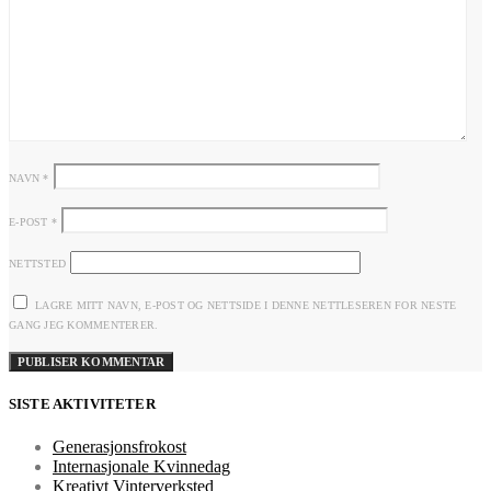
NAVN
*
E-POST
*
NETTSTED
LAGRE MITT NAVN, E-POST OG NETTSIDE I DENNE NETTLESEREN FOR NESTE
GANG JEG KOMMENTERER.
SISTE AKTIVITETER
Generasjonsfrokost
Internasjonale Kvinnedag
Kreativt Vinterverksted