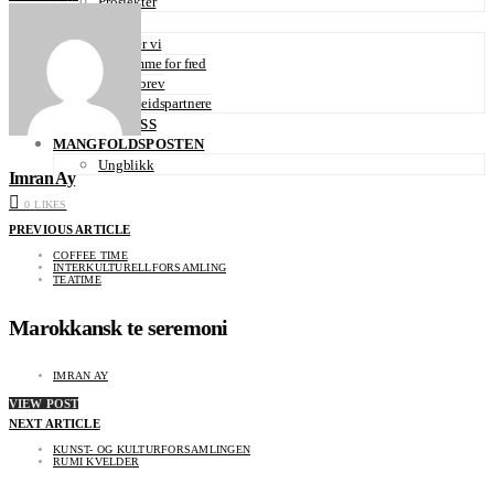
Prosjekter
OM OSS
Hvem er vi
En stemme for fred
Nyhetsbrev
Samarbeidspartnere
KONTAKT OSS
MANGFOLDSPOSTEN
Ungblikk
Imran Ay
0
LIKES
PREVIOUS ARTICLE
COFFEE TIME
INTERKULTURELLFORSAMLING
TEATIME
Marokkansk te seremoni
IMRAN AY
VIEW POST
NEXT ARTICLE
KUNST- OG KULTURFORSAMLINGEN
RUMI KVELDER