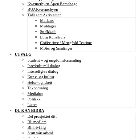
Kværnerbyen Åpen Barnehage
BUA Kværnerbyen
Tidligere Aktiviteter
Matkurs
Middager
Språkkafe
Ebru Kunstkurs
Coffee time / Mangfold Teatime
Møter og Samlinger
UTVALG
Student – og ungdomsforsamling
Interkulturell dialog
Interreligiøs dialog
Kunst- og kultur
Helse- og idrett
Teknodialog
Medialog
Politikk
Lærer
DU KAN BIDRA
Del prosjektet ditt
Bli medlem
Bli frivillig
Støtt vårt arbeid