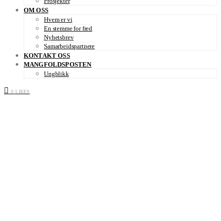
Prosjekter
OM OSS
Hvem er vi
En stemme for fred
Nyhetsbrev
Samarbeidspartnere
KONTAKT OSS
MANGFOLDSPOSTEN
Ungblikk
0
LIKES