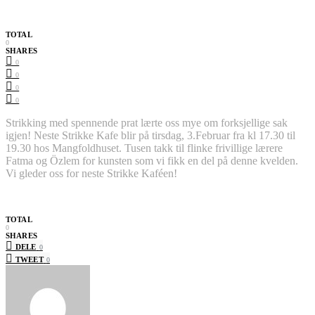
TOTAL
0
SHARES
0
0
0
0
Strikking med spennende prat lærte oss mye om forksjellige sak
igjen! Neste Strikke Kafe blir på tirsdag, 3.Februar fra kl 17.30 til
19.30 hos Mangfoldhuset. Tusen takk til flinke frivillige lærere
Fatma og Özlem for kunsten som vi fikk en del på denne kvelden.
Vi gleder oss for neste Strikke Kaféen!
TOTAL
0
SHARES
DELE
0
TWEET
0