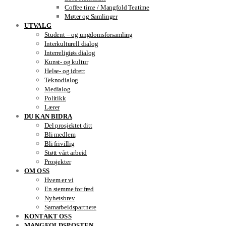
Coffee time / Mangfold Teatime
Møter og Samlinger
UTVALG
Student – og ungdomsforsamling
Interkulturell dialog
Interreligiøs dialog
Kunst- og kultur
Helse- og idrett
Teknodialog
Medialog
Politikk
Lærer
DU KAN BIDRA
Del prosjektet ditt
Bli medlem
Bli frivillig
Støtt vårt arbeid
Prosjekter
OM OSS
Hvem er vi
En stemme for fred
Nyhetsbrev
Samarbeidspartnere
KONTAKT OSS
MANGFOLDSPOSTEN