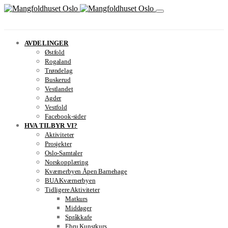
AVDELINGER
Østfold
Rogaland
Trøndelag
Buskerud
Vestlandet
Agder
Vestfold
Facebook-sider
HVA TILBYR VI?
Aktiviteter
Prosjekter
Oslo-Samtaler
Norskopplæring
Kværnerbyen Åpen Barnehage
BUA Kværnerbyen
Tidligere Aktiviteter
Matkurs
Middager
Språkkafe
Ebru Kunstkurs