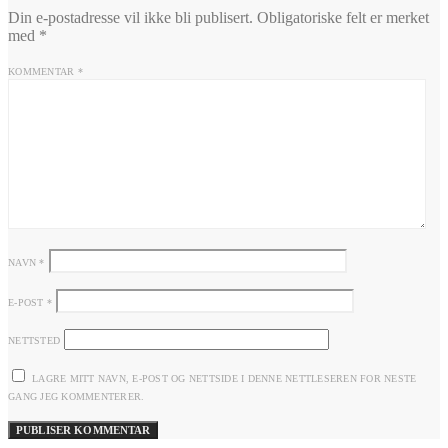
Din e-postadresse vil ikke bli publisert.
Obligatoriske felt er merket
med
*
KOMMENTAR
*
NAVN
*
E-POST
*
NETTSTED
LAGRE MITT NAVN, E-POST OG NETTSIDE I DENNE NETTLESEREN FOR NESTE
GANG JEG KOMMENTERER.