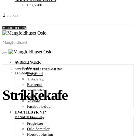
Ungblikk
0
LIKES
MELD DEG PÅ
Mangfoldhuset
AVDELINGER
Østfold
INTERKULTURELLFORSAMLING
STRIKKE KAFE
Rogaland
Trøndelag
Buskerud
Strikkekafe
Vestlandet
Agder
Vestfold
Facebook-sider
HVA TILBYR VI?
MANGFOLDHUSET
Aktiviteter
Prosjekter
Oslo-Samtaler
Norskopplæring