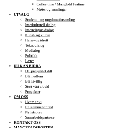
Coffee time / Mangfold Teatime
Møter og Samlinger
UTVALG
Student – og ungdomsforsamling
Interkulturell dialog
Interreligiøs dialog
Kunst- og kultur
Helse- og idrett
Teknodialog
Medialog
Politikk
Lærer
DU KAN BIDRA
Del prosjektet ditt
Bli medlem
Bli frivillig
Støtt vårt arbeid
Prosjekter
OM OSS
Hvem er vi
En stemme for fred
Nyhetsbrev
Samarbeidspartnere
KONTAKT OSS
MANGFOLDSPOSTEN