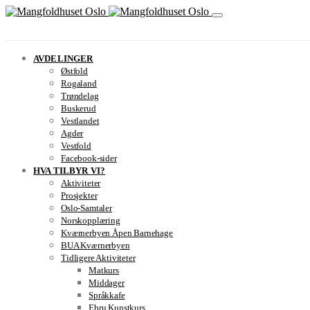
AVDELINGER
Østfold
Rogaland
Trøndelag
Buskerud
Vestlandet
Agder
Vestfold
Facebook-sider
HVA TILBYR VI?
Aktiviteter
Prosjekter
Oslo-Samtaler
Norskopplæring
Kværnerbyen Åpen Barnehage
BUA Kværnerbyen
Tidligere Aktiviteter
Matkurs
Middager
Språkkafe
Ebru Kunstkurs