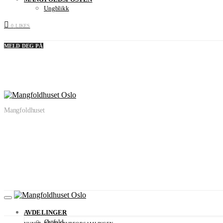
Ungblikk
0
LIKES
MELD DEG PÅ
Mangfoldhuset
AVDELINGER
Østfold