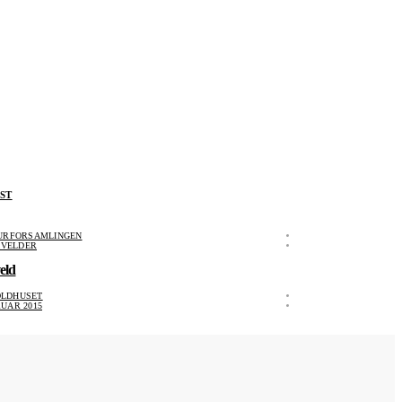
ST
TURFORSAMLINGEN
KVELDER
eld
LDHUSET
RUAR 2015