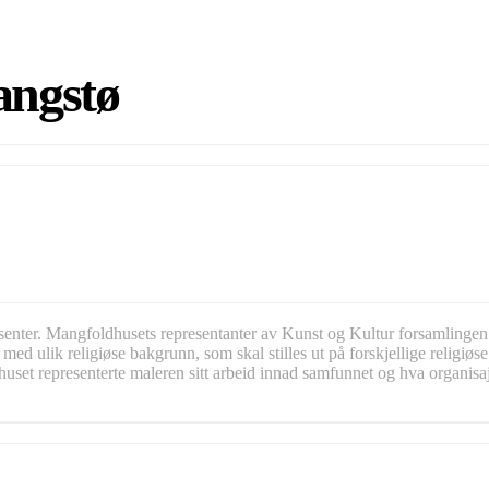
angstø
nter. Mangfoldhusets representanter av Kunst og Kultur forsamlingen 
d ulik religiøse bakgrunn, som skal stilles ut på forskjellige religiøs
ldhuset representerte maleren sitt arbeid innad samfunnet og hva organis