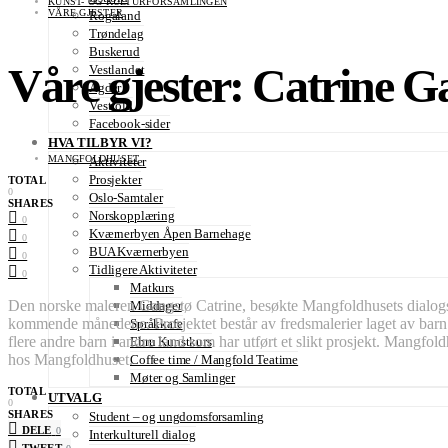
KUNST- OG KULTURFORSAMLINGEN
VÅRE GJESTER
Rogaland
Trøndelag
Buskerud
Våre gjester: Catrine G
Vestlandet
Agder
Vestfold
Facebook-sider
HVA TILBYR VI?
MANGFOLDHUSET
Aktiviteter
Prosjekter
TOTAL
0
Oslo-Samtaler
SHARES
Norskopplæring
0
Kværnerbyen Åpen Barnehage
0
BUA Kværnerbyen
0
Tidligere Aktiviteter
0
Matkurs
Den norske maleren Gangstø Catrine, besøkte Mangfoldhusets dialogse
Middager
kommende månedene. Prosjektet består av fredsmalerier laget av barn me
Språkkafe
flere andre barn i andre land som har utført et slikt prosjekt. Mangfo
Ebru Kunstkurs
hos Mangfoldhuset.
Coffee time / Mangfold Teatime
Møter og Samlinger
TOTAL
UTVALG
0
SHARES
Student – og ungdomsforsamling
DELE
0
Interkulturell dialog
TWEET