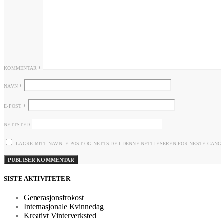
KOMMENTAR
*
NAVN
*
E-POST
*
NETTSTED
LAGRE MITT NAVN, E-POST OG NETTSIDE I DENNE NETTLESEREN FOR NESTE GAN
SISTE AKTIVITETER
Generasjonsfrokost
Internasjonale Kvinnedag
Kreativt Vinterverksted