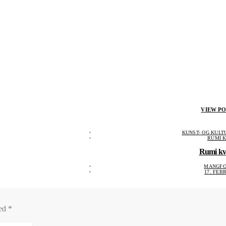
VIEW PO
KUNST- OG KUL
RUMI 
Rumi kv
MANGFO
17. FEB
med
*