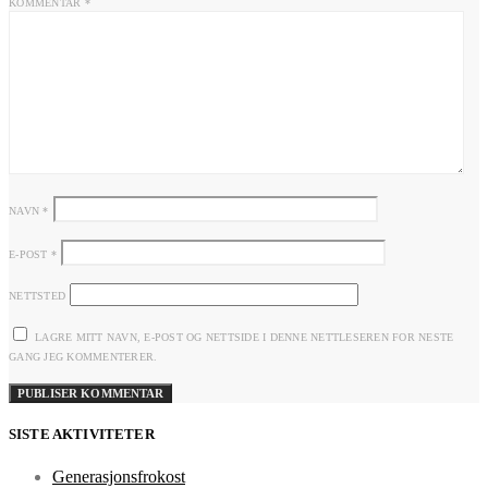
KOMMENTAR
*
NAVN
*
E-POST
*
NETTSTED
LAGRE MITT NAVN, E-POST OG NETTSIDE I DENNE NETTLESEREN FOR NESTE
GANG JEG KOMMENTERER.
SISTE AKTIVITETER
Generasjonsfrokost