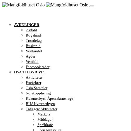
AVDELINGER
Østfold
Rogaland
Trøndelag
Buskerud
Vestlandet
Agder
Vestfold
Facebook-sider
HVA TILBYR VI?
Aktiviteter
Prosjekter
Oslo-Samtaler
Norskopplæring
Kværnerbyen Åpen Barnehage
BUA Kværnerbyen
Tidligere Aktiviteter
Matkurs
Middager
Språkkafe
Ebru Kunstkurs