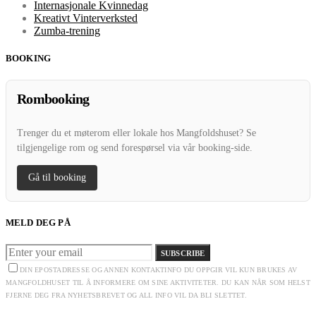
Internasjonale Kvinnedag
Kreativt Vinterverksted
Zumba-trening
BOOKING
Rombooking
Trenger du et møterom eller lokale hos Mangfoldshuset? Se
tilgjengelige rom og send forespørsel via vår booking-side.
Gå til booking
MELD DEG PÅ
SUBSCRIBE
DIN EPOSTADRESSE OG ANNEN KONTAKTINFO DU OPPGIR VIL KUN BRUKES AV
MANGFOLDHUSET TIL Å INFORMERE OM SINE AKTIVITETER. DU KAN NÅR SOM HELST
FJERNE DEG FRA NYHETSBREVET OG ALL INFO VIL DA BLI SLETTET.