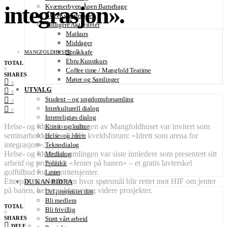
integrasjon».
Kværnerbyen Åpen Barnehage
BUA Kværnerbyen
Tidligere Aktiviteter
Matkurs
Middager
Språkkafe
MANGFOLDHUSET
Ebru Kunstkurs
TOTAL
0
Coffee time / Mangfold Teatime
SHARES
Møter og Samlinger
0
UTVALG
0
Student – og ungdomsforsamling
0
Interkulturell dialog
0
Interreligiøs dialog
Helse- og Idrettsforsamlingen av Mangfoldhuset var invitert som
Kunst- og kultur
seminarholdere for EMI’s kveldsforum: «Idrett som arena for
Helse- og idrett
integrasjon».
Teknodialog
Helse- og Idrettsforsamlingen var siste innledere som presentert sitt
Medialog
arbeid og prosjektet «Jenter på banen» – et gratis lavterskel
Politikk
golftilbud for minoritetsjenter.
Lærer
Etterpå i paneldebatten hvor spørsmål blir rettet mot HIF om jenter
DU KAN BIDRA
på banen, helseproblemer og videre prosjekter.
Del prosjektet ditt
Bli medlem
TOTAL
Bli frivillig
0
SHARES
Støtt vårt arbeid
DELE
0