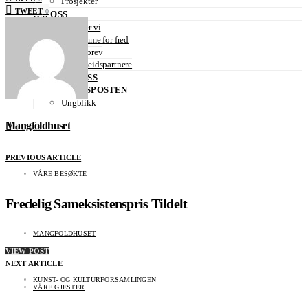
Prosjekter
TWEET
0
OM OSS
Hvem er vi
En stemme for fred
Nyhetsbrev
Samarbeidspartnere
KONTAKT OSS
MANGFOLDSPOSTEN
Ungblikk
Mangfoldhuset
0
LIKES
PREVIOUS ARTICLE
VÅRE BESØKTE
Fredelig Sameksistenspris Tildelt
MANGFOLDHUSET
VIEW POST
NEXT ARTICLE
KUNST- OG KULTURFORSAMLINGEN
VÅRE GJESTER