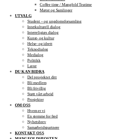
Coffee time / Mangfold Teatime
Møter og Samlinger
UTVALG
Student – og ungdomsforsamling
Interkulturell dialog
Interreligiøs dialog
Kunst- og kultur
Helse- og idrett
Teknodialog
Medialog
Politikk
Lærer
DU KAN BIDRA
Del prosjektet ditt
Bli medlem
Bli frivillig
Støtt vårt arbeid
Prosjekter
OM OSS
Hvem er vi
En stemme for fred
Nyhetsbrev
Samarbeidspartnere
KONTAKT OSS
MANGFOLDSPOSTEN