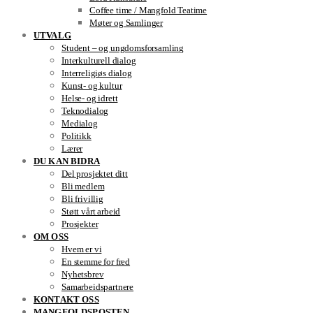
Coffee time / Mangfold Teatime
Møter og Samlinger
UTVALG
Student – og ungdomsforsamling
Interkulturell dialog
Interreligiøs dialog
Kunst- og kultur
Helse- og idrett
Teknodialog
Medialog
Politikk
Lærer
DU KAN BIDRA
Del prosjektet ditt
Bli medlem
Bli frivillig
Støtt vårt arbeid
Prosjekter
OM OSS
Hvem er vi
En stemme for fred
Nyhetsbrev
Samarbeidspartnere
KONTAKT OSS
MANGFOLDSPOSTEN