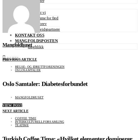
Prosjekter
OM OSS
Hvem er vi
En stemme for fred
Nyhetsbrev
Samarbeidspartnere
KONTAKT OSS
MANGFOLDSPOSTEN
Mangfoldhuset
Ungblikk
0
LIKES
PREVIOUS ARTICLE
HELSE- OG IDRETTFORENINGEN
OSLOSAMTALER
Oslo Samtaler: Diabetesforbundet
MANGFOLDHUSET
VIEW POST
NEXT ARTICLE
COFFEE TIME
INTERKULTURELLFORSAMLING
TEATIME
Turkish Coffee Time: «Hvilket elementer dominerer