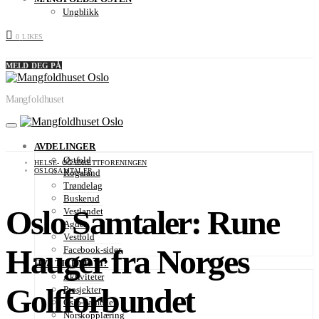
Ungblikk
0
LIKES
MELD DEG PÅ
Mangfoldhuset
AVDELINGER
Østfold
HELSE- OG IDRETTFORENINGEN
OSLOSAMTALER
Rogaland
Trøndelag
Buskerud
Oslo Samtaler: Rune
Vestlandet
Agder
Vestfold
Hauger fra Norges
Facebook-sider
HVA TILBYR VI?
Aktiviteter
Golfforbundet
Prosjekter
Oslo-Samtaler
Norskopplæring