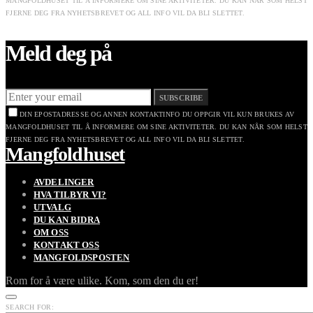
MANGFOLDHUSET TIL Å INFORMERE OM SINE AKTIVITETER. DU KAN NÅR SOM HELST
FJERNE DEG FRA NYHETSBREVET OG ALL INFO VIL DA BLI SLETTET.
Meld deg på
SUBSCRIBE
DIN EPOSTADRESSE OG ANNEN KONTAKTINFO DU OPPGIR VIL KUN BRUKES AV
MANGFOLDHUSET TIL Å INFORMERE OM SINE AKTIVITETER. DU KAN NÅR SOM HELST
FJERNE DEG FRA NYHETSBREVET OG ALL INFO VIL DA BLI SLETTET.
Mangfoldhuset
AVDELINGER
HVA TILBYR VI?
UTVALG
DU KAN BIDRA
OM OSS
KONTAKT OSS
MANGFOLDSPOSTEN
Rom for å være ulike. Kom, som den du er!
SEARCH FOR: