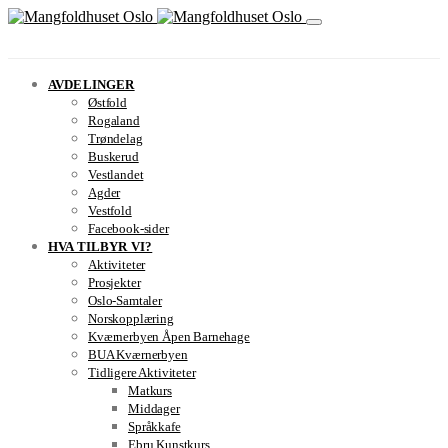
AVDELINGER
Østfold
Rogaland
Trøndelag
Buskerud
Vestlandet
Agder
Vestfold
Facebook-sider
HVA TILBYR VI?
Aktiviteter
Prosjekter
Oslo-Samtaler
Norskopplæring
Kværnerbyen Åpen Barnehage
BUA Kværnerbyen
Tidligere Aktiviteter
Matkurs
Middager
Språkkafe
Ebru Kunstkurs