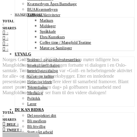
Kværnerbyen Åpen Barnehage
BUA Kværnerbyen
Tidligere Aktiviteter
MANGFOLDHUSET
Matkurs
TOTAL
0
Middager
SHARES
Språkkafe
0
Ebru Kunstkurs
0
Coffee time / Mangfold Teatime
0
Møter og Samlinger
0
UTVALG
Norges Golfforbund (NGF) har vært i to møter tidligere hos
Student – og ungdomsforsamling
Mangfoldhuset, og denne gangen fortsatte vi dialogen i en Oslo-
Interkulturell dialog
samtale. Temaet for samtalen var «Golf- en helsebringende aktivitet
Interreligiøs dialog
for alle» og golf som nettverksbygger. Etter en innledende
Kunst- og kultur
presentasjon diskuterte vi flere ideer til samarbeid framover. Blant
Helse- og idrett
annet pratet vi om «åpen dag» på golfbanen i samarbeid med
Teknodialog
Mangfoldhuset. NGF ser fram til den videre dialogen!
Medialog
Politikk
Lærer
DU KAN BIDRA
TOTAL
Del prosjektet ditt
0
SHARES
Bli medlem
DELE
0
Bli frivillig
TWEET
0
Støtt vårt arbeid