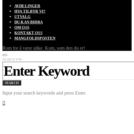
AVDELINGER
HVA TILBYR VI?
UTVALG
DU KAN BIDRA
OM OSS
KONTAKT OSS
MANGFOLDSPOSTEN
Rom for å være ulike. Kom, som den du er!
SEARCH FOR:
SEARCH
Input your search keywords and press Enter.