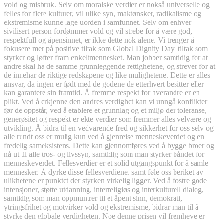
vold og misbruk. Selv om moralske verdier er nokså universelle og
felles for flere kulturer, vil ulike syn, maktønsker, radikalisme og
ekstremisme kunne lage uorden i samfunnet. Selv om enhver
sivilisert person fordømmer vold og vil strebe for å være god,
respektfull og åpensinnet, er ikke dette nok alene. Vi trenger å
fokusere mer på positive tiltak som Global Dignity Day, tiltak som
styrker og løfter fram enkeltmennesket. Man jobber samtidig for at
andre skal ha de samme grunnleggende rettighetene, og strever for at
de innehar de riktige redskapene og like mulighetene. Dette er alles
ansvar, da ingen er født med de godene de etterhvert besitter eller
kan garantere sin framtid. Å fremme respekt for hverandre er en
plikt. Ved å erkjenne den andres verdighet kan vi unngå konflikter
før de oppstår, ved å etablere et grunnlag og et miljø der toleranse,
generøsitet og respekt er ekte verdier som fremmer alles velvære og
utvikling. Å bidra til en vedvarende fred og sikkerhet for oss selv og
alle rundt oss er mulig kun ved å gjenreise menneskeverdet og en
fredelig sameksistens. Dette kan gjennomføres ved å bygge broer og
nå ut til alle tros- og livssyn, samtidig som man styrker båndet for
menneskeverdet. Fellesverdier er et solid utgangspunkt for å samle
mennesker. Å dyrke disse fellesverdiene, samt føle oss beriket av
ulikhetene er punktet der styrken virkelig ligger. Ved å fostre gode
intensjoner, støtte utdanning, interreligiøs og interkulturell dialog,
samtidig som man oppmuntrer til et åpent sinn, demokrati,
ytringsfrihet og motvirker vold og ekstremisme, bidrar man til å
styrke den globale verdigheten. Noe denne prisen vil fremheve er