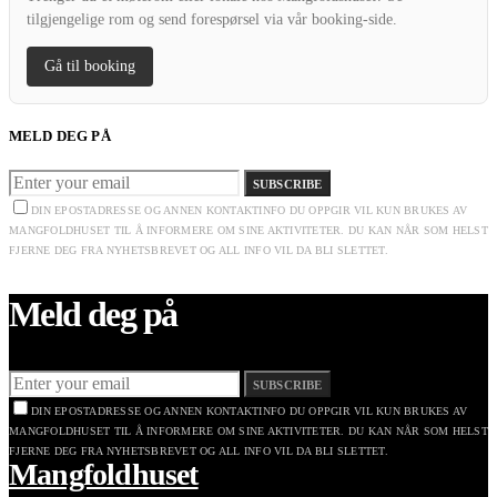
tilgjengelige rom og send forespørsel via vår booking-side.
Gå til booking
MELD DEG PÅ
SUBSCRIBE
DIN EPOSTADRESSE OG ANNEN KONTAKTINFO DU OPPGIR VIL KUN BRUKES AV
MANGFOLDHUSET TIL Å INFORMERE OM SINE AKTIVITETER. DU KAN NÅR SOM HELST
FJERNE DEG FRA NYHETSBREVET OG ALL INFO VIL DA BLI SLETTET.
Meld deg på
SUBSCRIBE
DIN EPOSTADRESSE OG ANNEN KONTAKTINFO DU OPPGIR VIL KUN BRUKES AV
MANGFOLDHUSET TIL Å INFORMERE OM SINE AKTIVITETER. DU KAN NÅR SOM HELST
FJERNE DEG FRA NYHETSBREVET OG ALL INFO VIL DA BLI SLETTET.
Mangfoldhuset