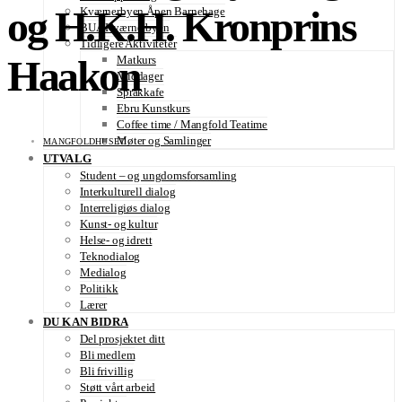
og H.K.H. Kronprins
Kværnerbyen Åpen Barnehage
BUA Kværnerbyen
Tidligere Aktiviteter
Haakon
Matkurs
Middager
Språkkafe
Ebru Kunstkurs
Coffee time / Mangfold Teatime
Møter og Samlinger
MANGFOLDHUSET
UTVALG
Student – og ungdomsforsamling
Interkulturell dialog
Interreligiøs dialog
Kunst- og kultur
Helse- og idrett
Teknodialog
Medialog
Politikk
Lærer
DU KAN BIDRA
Del prosjektet ditt
Bli medlem
Bli frivillig
Støtt vårt arbeid