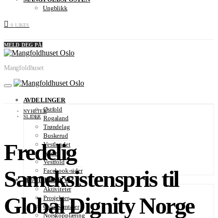
Ungblikk
0
LIKES
MELD DEG PÅ
Mangfoldhuset
AVDELINGER
Østfold
NYHETER
SLIDER
Rogaland
Trøndelag
Buskerud
Fredelig
Vestlandet
Agder
Vestfold
Sameksistenspris til
Facebook-sider
HVA TILBYR VI?
Aktiviteter
Global Dignity Norge
Prosjekter
Oslo-Samtaler
Norskopplæring