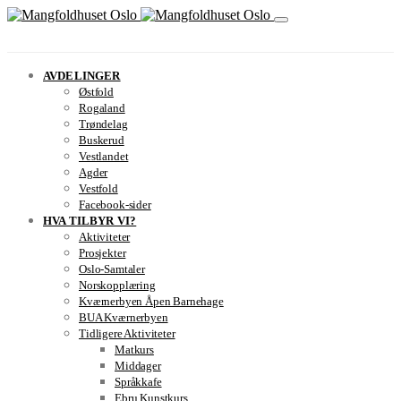
AVDELINGER
Østfold
Rogaland
Trøndelag
Buskerud
Vestlandet
Agder
Vestfold
Facebook-sider
HVA TILBYR VI?
Aktiviteter
Prosjekter
Oslo-Samtaler
Norskopplæring
Kværnerbyen Åpen Barnehage
BUA Kværnerbyen
Tidligere Aktiviteter
Matkurs
Middager
Språkkafe
Ebru Kunstkurs