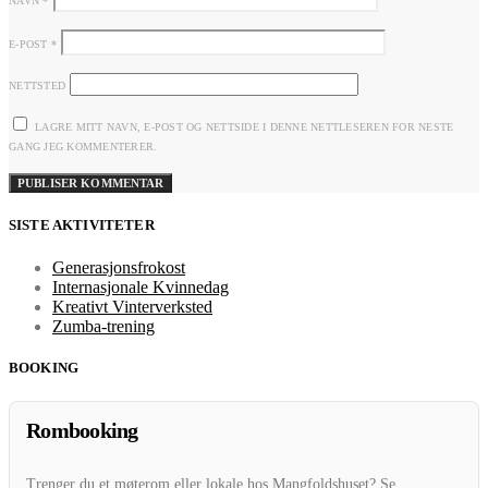
NAVN
*
E-POST
*
NETTSTED
LAGRE MITT NAVN, E-POST OG NETTSIDE I DENNE NETTLESEREN FOR NESTE
GANG JEG KOMMENTERER.
SISTE AKTIVITETER
Generasjonsfrokost
Internasjonale Kvinnedag
Kreativt Vinterverksted
Zumba-trening
BOOKING
Rombooking
Trenger du et møterom eller lokale hos Mangfoldshuset? Se