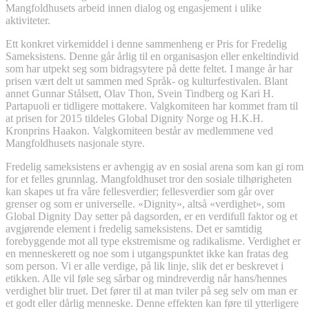
Mangfoldhusets arbeid innen dialog og engasjement i ulike
aktiviteter.
Ett konkret virkemiddel i denne sammenheng er Pris for Fredelig
Sameksistens. Denne går årlig til en organisasjon eller enkeltindivid
som har utpekt seg som bidragsytere på dette feltet. I mange år har
prisen vært delt ut sammen med Språk- og kulturfestivalen. Blant
annet Gunnar Stålsett, Olav Thon, Svein Tindberg og Kari H.
Partapuoli er tidligere mottakere. Valgkomiteen har kommet fram til
at prisen for 2015 tildeles Global Dignity Norge og H.K.H.
Kronprins Haakon. Valgkomiteen består av medlemmene ved
Mangfoldhusets nasjonale styre.
Fredelig sameksistens er avhengig av en sosial arena som kan gi rom
for et felles grunnlag. Mangfoldhuset tror den sosiale tilhørigheten
kan skapes ut fra våre fellesverdier; fellesverdier som går over
grenser og som er universelle. «Dignity», altså «verdighet», som
Global Dignity Day setter på dagsorden, er en verdifull faktor og et
avgjørende element i fredelig sameksistens. Det er samtidig
forebyggende mot all type ekstremisme og radikalisme. Verdighet er
en menneskerett og noe som i utgangspunktet ikke kan fratas deg
som person. Vi er alle verdige, på lik linje, slik det er beskrevet i
etikken. Alle vil føle seg sårbar og mindreverdig når hans/hennes
verdighet blir truet. Det fører til at man tviler på seg selv om man er
et godt eller dårlig menneske. Denne effekten kan føre til ytterligere