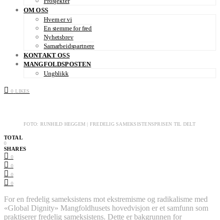
Prosjekter
OM OSS
Hvem er vi
En stemme for fred
Nyhetsbrev
Samarbeidspartnere
KONTAKT OSS
MANGFOLDSPOSTEN
Ungblikk
0
LIKES
FOTO: RUNHILD HEGGEM | FREDELIG SAMEKSISTENSPRISEN TIL DELT
TOTAL
0
SHARES
0
0
0
0
For en fredelig sameksistens mot ekstremisme og radikalisme med
«Global Dignity» Mangfoldhusets hovedvisjon er et samfunn som
praktiserer fredelig sameksistens. Dette er bakgrunnen for