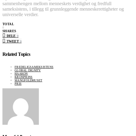
sammenhengen mellom menneskets verdighet og fredfull
sameksistens, i tillegg til grunnleggende menneskerettigheter og
universelle verdier.
TOTAL
0
SHARES
DELE
0
TWEET
0
Related Topics
FREDELIGSAMEKSISTENS
GLOBAL DIGNITY
HAAKON
KRONPRINS
MANGFOLDHUSET
PRIS