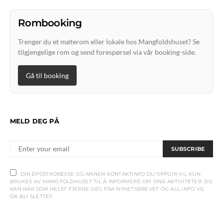
Rombooking
Trenger du et møterom eller lokale hos Mangfoldshuset? Se
tilgjengelige rom og send forespørsel via vår booking-side.
Gå til booking
MELD DEG PÅ
SUBSCRIBE
DIN EPOSTADRESSE OG ANNEN KONTAKTINFO DU OPPGIR VIL KUN
BRUKES AV MANGFOLDHUSET TIL Å INFORMERE OM SINE AKTIVITETER. DU
KAN NÅR SOM HELST FJERNE DEG FRA NYHETSBREVET OG ALL INFO VIL
DA BLI SLETTET.