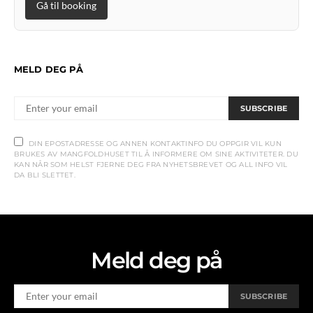
Gå til booking
MELD DEG PÅ
SUBSCRIBE
DIN EPOSTADRESSE OG ANNEN KONTAKTINFO DU OPPGIR VIL KUN
BRUKES AV MANGFOLDHUSET TIL Å INFORMERE OM SINE AKTIVITETER. DU
KAN NÅR SOM HELST FJERNE DEG FRA NYHETSBREVET OG ALL INFO VIL
DA BLI SLETTET.
Meld deg på
SUBSCRIBE